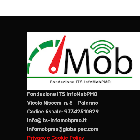
Fondazione ITS InfoMobPMO
Vicolo Niscemi n. 5 - Palermo
Codice fiscale: 97342510829
info@its-infomobpmo.it
infomobpmo@globalpec.com
Privacy e Cookie Policy