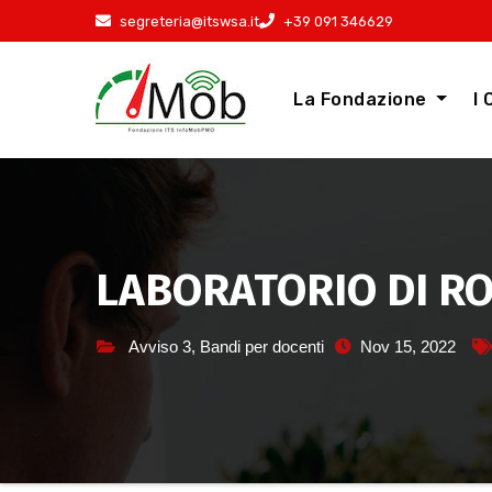
Salta
segreteria@itswsa.it
+39 091 346629
al
contenuto
La Fondazione
I 
LABORATORIO DI ROB
Avviso 3
,
Bandi per docenti
Nov 15, 2022