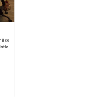
 il co
lativ