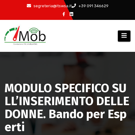
Salta
segreteria@itswsa.it
+39 091 346629
al
contenuto
MODULO SPECIFICO SU
LL’INSERIMENTO DELLE
DONNE. Bando per Esp
erti