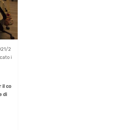
2021/2
cato i
 il co
e di