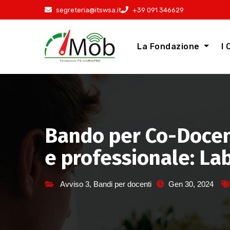
Salta
segreteria@itswsa.it
+39 091 346629
al
contenuto
La Fondazione
I 
Bando per Co-Docen
e professionale: La
Avviso 3
,
Bandi per docenti
Gen 30, 2024