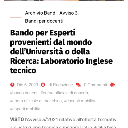
Archivio Bandi
,
Avviso 3
,
Bandi per docenti
Bando per Esperti
provenienti dal mondo
dell’Università o della
Ricerca: Laboratorio Inglese
tecnico
Dic 6, 2023
di Redazione
0 Commenti
#bando docenti
,
#corso ufficiale di coperta
,
#corso ufficiale di macchina
,
#docenti mobilita
,
#esperti mobilita
VISTO
l’Avviso 3/2021 relativo all’offerta formativ
a di istruzione tecnica superiore ITS in Sicilia bien