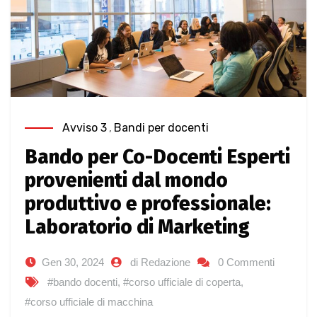
Avviso 3
,
Bandi per docenti
Bando per Co-Docenti Esperti
provenienti dal mondo
produttivo e professionale:
Laboratorio di Marketing
Gen 30, 2024
di Redazione
0 Commenti
#bando docenti
,
#corso ufficiale di coperta
,
#corso ufficiale di macchina