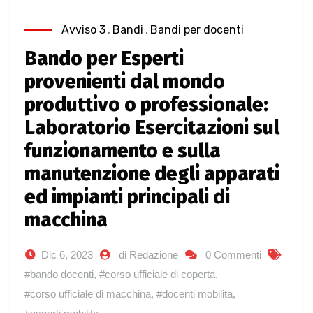
Avviso 3
,
Bandi
,
Bandi per docenti
Bando per Esperti
provenienti dal mondo
produttivo o professionale:
Laboratorio Esercitazioni sul
funzionamento e sulla
manutenzione degli apparati
ed impianti principali di
macchina
Dic 6, 2023
di Redazione
0 Commenti
#bando docenti
,
#corso ufficiale di coperta
,
#corso ufficiale di macchina
,
#docenti mobilita
,