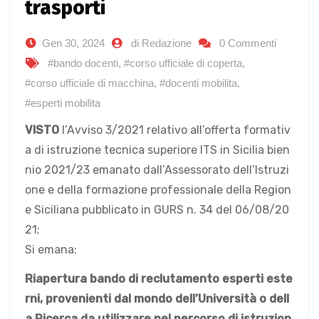
trasporti
Gen 30, 2024
di Redazione
0 Commenti
#bando docenti
,
#corso ufficiale di coperta
,
#corso ufficiale di macchina
,
#docenti mobilita
,
#esperti mobilita
VISTO
l’Avviso 3/2021 relativo all’offerta formativ
a di istruzione tecnica superiore ITS in Sicilia bien
nio 2021/23 emanato dall’Assessorato dell’Istruzi
one e della formazione professionale della Region
e Siciliana pubblicato in GURS n. 34 del 06/08/20
21;
Si emana:
Riapertura
bando di reclutamento esperti este
rni, provenienti dal mondo dell’Università o dell
a Ricerca
da utilizzare nel percorso di istruzion