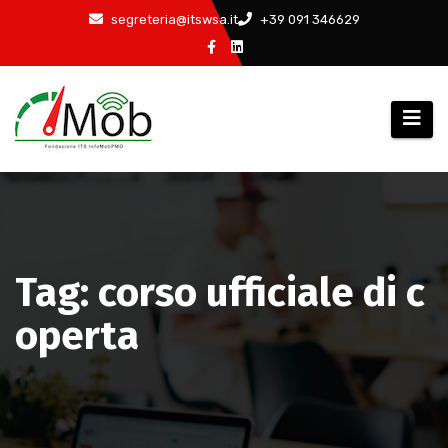
Salta
segreteria@itswsa.it
+39 091 346629
al
contenuto
Tag: corso ufficiale di c
operta