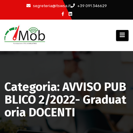
Salta
segreteria@itswsa.it
+39 091 346629
al
contenuto
Categoria: AVVISO PUB
BLICO 2/2022- Graduat
oria DOCENTI